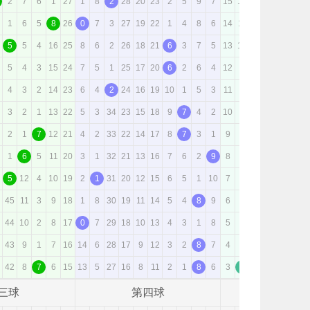
2
7
6
1
27
1
8
2
28
20
23
2
5
9
7
15
12
44
17
3
7
1
6
5
8
26
0
7
3
27
19
22
1
4
8
6
14
11
43
16
2
6
5
5
4
16
25
8
6
2
26
18
21
6
3
7
5
13
10
42
15
1
5
5
4
3
15
24
7
5
1
25
17
20
6
2
6
4
12
9
41
14
4
4
4
3
2
14
23
6
4
2
24
16
19
10
1
5
3
11
8
40
13
15
3
3
2
1
13
22
5
3
34
23
15
18
9
7
4
2
10
7
39
12
14
2
2
1
7
12
21
4
2
33
22
14
17
8
7
3
1
9
6
38
11
13
1
1
6
5
11
20
3
1
32
21
13
16
7
6
2
9
8
5
37
10
12
5
5
12
4
10
19
2
1
31
20
12
15
6
5
1
10
7
4
36
9
11
1
45
11
3
9
18
1
8
30
19
11
14
5
4
8
9
6
3
35
8
10
5
44
10
2
8
17
0
7
29
18
10
13
4
3
1
8
5
2
34
7
9
4
43
9
1
7
16
14
6
28
17
9
12
3
2
8
7
4
1
33
6
8
3
42
8
7
6
15
13
5
27
16
8
11
2
1
8
6
3
1
32
5
7
2
三球
第四球
第五球