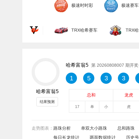
极速时时彩
极速赛车
TRX哈希赛车
TRX
哈希富翁5
第
20260808007
期开奖
1
5
3
3
哈希富翁5
总和
龙虎
结果预测
17
单
小
虎
走势图表：
路珠分析
单双大小路珠
总和路珠
每日长龙统计
两面数据统计
历史号