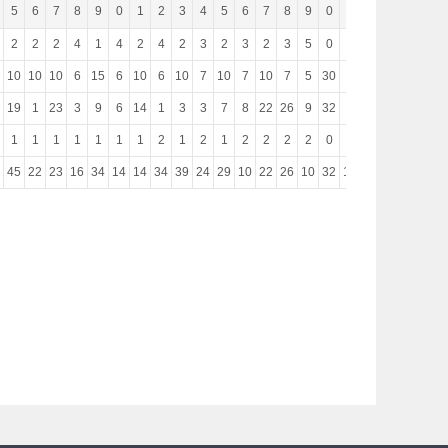
5
6
7
8
9
0
1
2
3
4
5
6
7
8
9
0
1
2
3
4
5
2
2
2
4
1
4
2
4
2
3
2
3
2
3
5
0
4
0
2
5
4
10
10
10
6
15
6
10
6
10
7
10
7
10
7
5
30
6
30
10
5
6
19
1
23
3
9
6
14
1
3
3
7
8
22
26
9
32
8
61
6
2
5
1
1
1
1
1
1
1
2
1
2
1
2
2
2
2
0
1
0
1
1
1
45
22
23
16
34
14
14
34
39
24
29
10
22
26
10
32
13
61
19
15
12