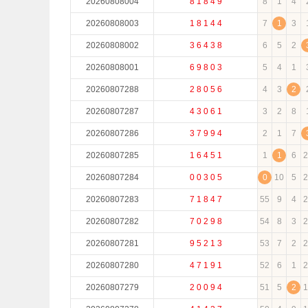
20260808004
8 1 8 4 9
8
1
4
20260808003
1 8 1 4 4
7
1
3
20260808002
3 6 4 3 8
6
5
2
20260808001
6 9 8 0 3
5
4
1
20260807288
2 8 0 5 6
4
3
2
20260807287
4 3 0 6 1
3
2
8
20260807286
3 7 9 9 4
2
1
7
20260807285
1 6 4 5 1
1
1
6
2
20260807284
0 0 3 0 5
0
10
5
2
20260807283
7 1 8 4 7
55
9
4
2
20260807282
7 0 2 9 8
54
8
3
2
20260807281
9 5 2 1 3
53
7
2
2
20260807280
4 7 1 9 1
52
6
1
2
20260807279
2 0 0 9 4
51
5
2
1