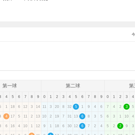
第一球
第二球
第
3
4
5
6
7
8
9
0
1
2
3
4
5
6
7
8
9
0
1
2
3
4
5
1
18
6
12
3
14
11
3
20
8
32
5
1
9
4
6
7
4
2
3
5
4
4
17
5
11
2
13
10
2
19
7
31
13
6
8
3
5
6
3
1
10
4
3
6
16
4
10
1
12
9
1
18
6
30
12
6
7
2
4
5
2
2
9
3