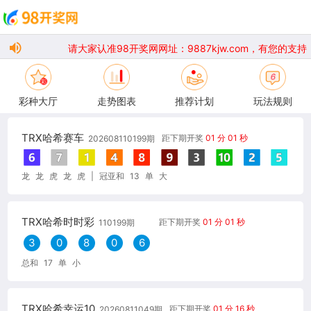
请大家认准98开奖网网址：9887kjw.com，有您的支
彩种大厅
走势图表
推荐计划
玩法规则
TRX哈希赛车
距下期开奖
01 分 01 秒
202608110199期
龙
龙
虎
龙
虎
|
冠亚和
13
单
大
TRX哈希时时彩
距下期开奖
01 分 01 秒
110199期
3
0
8
0
6
总和
17
单
小
TRX哈希幸运10
距下期开奖
01 分 16 秒
20260811049期