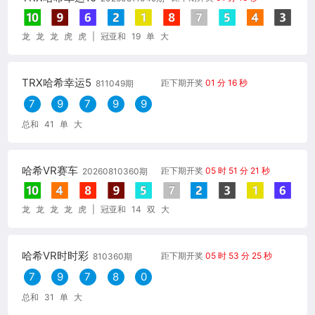
龙
龙
龙
虎
虎
|
冠亚和
19
单
大
TRX哈希幸运5
距下期开奖
01 分 16 秒
811049期
7
9
7
9
9
总和
41
单
大
哈希VR赛车
距下期开奖
05 时 51 分 21 秒
20260810360期
龙
龙
龙
龙
虎
|
冠亚和
14
双
大
哈希VR时时彩
距下期开奖
05 时 53 分 25 秒
810360期
7
9
7
8
0
总和
31
单
大