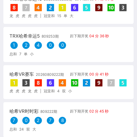
龙
虎
虎
虎
虎
|
冠亚和
15
单
大
TRX哈希幸运5
距下期开奖
04 分 36 秒
809253期
1
2
4
0
0
总和
7
单
小
哈希VR赛车
距下期开奖
00 分 41 秒
20260809222期
虎
虎
虎
龙
虎
|
冠亚和
4
双
小
哈希VR时时彩
距下期开奖
02 分 45 秒
809222期
7
0
2
7
8
总和
24
双
大