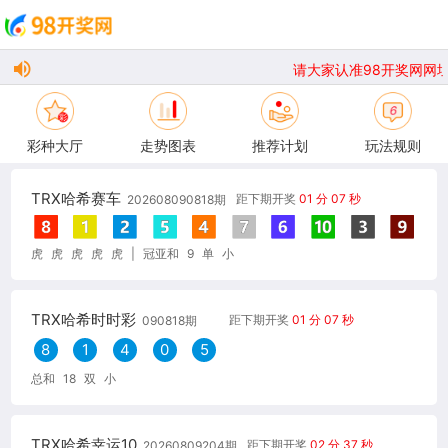
请大家认准98开奖网网址
彩种大厅
走势图表
推荐计划
玩法规则
TRX哈希赛车
距下期开奖
01 分 07 秒
202608090818期
虎
虎
虎
虎
虎
|
冠亚和
9
单
小
TRX哈希时时彩
距下期开奖
01 分 07 秒
090818期
8
1
4
0
5
总和
18
双
小
TRX哈希幸运10
距下期开奖
02 分 37 秒
20260809204期