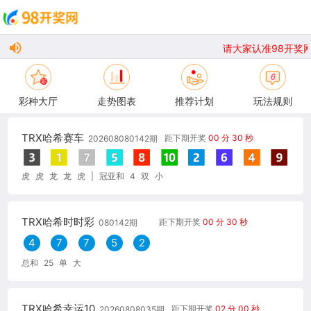
请大家认准98开奖网
彩种大厅
走势图表
推荐计划
玩法规则
TRX哈希赛车
距下期开奖
00 分 30 秒
202608080142期
虎
虎
龙
龙
虎
|
冠亚和
4
双
小
TRX哈希时时彩
距下期开奖
00 分 30 秒
080142期
4
7
7
5
2
总和
25
单
大
TRX哈希幸运10
距下期开奖
02 分 00 秒
20260808035期