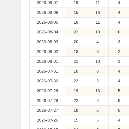
2026-08-07
19
11
4
2026-08-06
15
16
4
2026-08-05
18
11
4
2026-08-04
22
10
6
2026-08-03
20
4
3
2026-08-02
18
8
2
2026-08-01
21
10
3
2026-07-31
18
8
4
2026-07-30
23
2
4
2026-07-29
19
13
5
2026-07-28
22
8
8
2026-07-27
18
6
5
2026-07-26
15
5
4