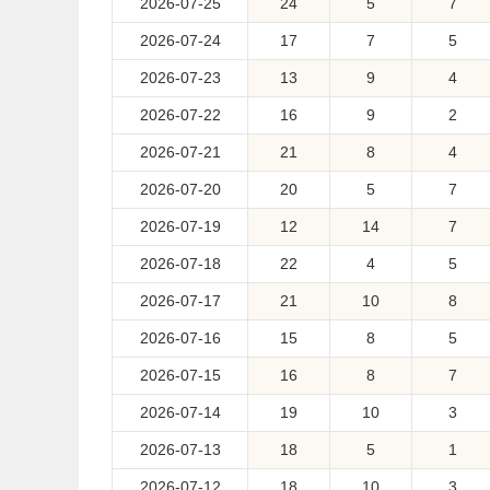
2026-07-25
24
5
7
2026-07-24
17
7
5
2026-07-23
13
9
4
2026-07-22
16
9
2
2026-07-21
21
8
4
2026-07-20
20
5
7
2026-07-19
12
14
7
2026-07-18
22
4
5
2026-07-17
21
10
8
2026-07-16
15
8
5
2026-07-15
16
8
7
2026-07-14
19
10
3
2026-07-13
18
5
1
2026-07-12
18
10
3