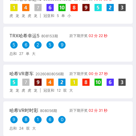
虎
龙
龙
虎
龙
|
冠亚和
5
单
小
TRX哈希幸运5
距下期开奖
02 分 22 秒
808153期
5
6
2
5
9
总和
27
单
大
哈希VR赛车
距下期开奖
00 分 27 秒
20260808056期
龙
龙
虎
虎
龙
|
冠亚和
12
双
大
哈希VR时时彩
距下期开奖
02 分 31 秒
808056期
9
8
1
6
0
总和
24
双
大