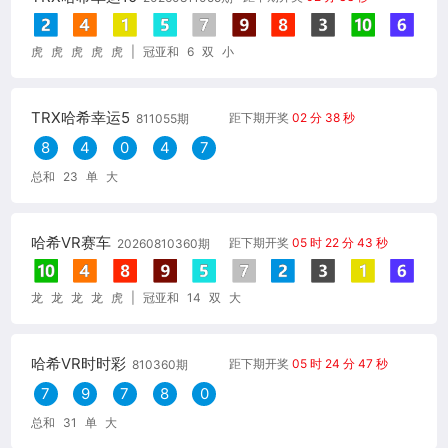
虎
虎
虎
虎
虎
|
冠亚和
6
双
小
TRX哈希幸运5
距下期开奖
02 分 38 秒
811055期
8
4
0
4
7
总和
23
单
大
哈希VR赛车
距下期开奖
05 时 22 分 43 秒
20260810360期
龙
龙
龙
龙
虎
|
冠亚和
14
双
大
哈希VR时时彩
距下期开奖
05 时 24 分 47 秒
810360期
7
9
7
8
0
总和
31
单
大