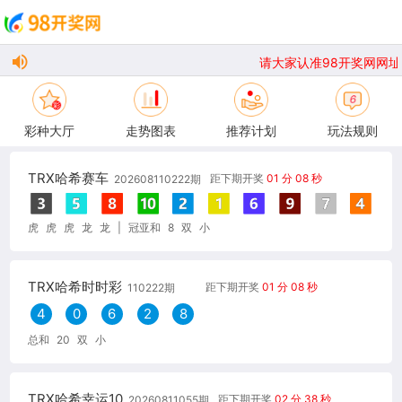
请大家认准98开奖网网址：
彩种大厅
走势图表
推荐计划
玩法规则
TRX哈希赛车
距下期开奖
01 分 08 秒
202608110222期
虎
虎
虎
龙
龙
|
冠亚和
8
双
小
TRX哈希时时彩
距下期开奖
01 分 08 秒
110222期
4
0
6
2
8
总和
20
双
小
TRX哈希幸运10
距下期开奖
02 分 38 秒
20260811055期