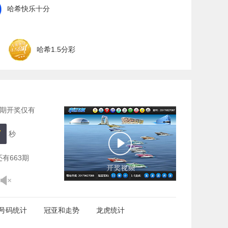
哈希快乐十分
哈希1.5分彩
期开奖仅有
6
秒
还有
663
期
号码统计
冠亚和走势
龙虎统计