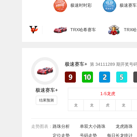
极速时时彩
极速赛车
TRX哈希赛车
TRX
极速赛车+
第
34111289
期开奖号
极速赛车+
1-5龙虎
结果预测
龙
龙
虎
龙
走势图表：
路珠分析
单双大小路珠
龙虎路珠
定位走势
号码走势
每日长龙统计