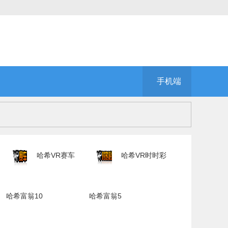
手机端
哈希VR赛车
哈希VR时时彩
哈希富翁10
哈希富翁5