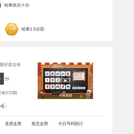
哈希快乐十分
哈希1.5分彩
期开奖仅有
2
秒
还有
575
期
龙虎走势
形态走势
今日号码统计