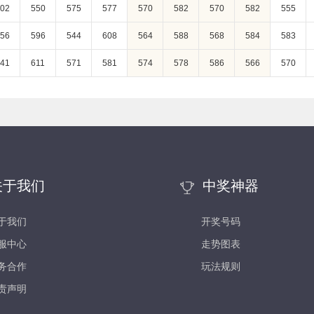
02
550
575
577
570
582
570
582
555
56
596
544
608
564
588
568
584
583
41
611
571
581
574
578
586
566
570
关于我们
中奖神器
于我们
开奖号码
服中心
走势图表
务合作
玩法规则
责声明