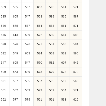
553
565
587
607
545
581
571
585
605
547
563
589
565
587
586
575
577
564
588
581
571
576
613
539
572
580
564
588
590
576
576
571
581
568
584
592
549
603
584
568
562
590
547
605
547
570
582
607
545
599
563
589
573
579
573
579
591
567
585
557
595
592
560
551
552
553
573
532
534
571
552
577
575
561
591
533
619