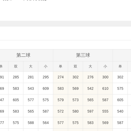
第二球
第三球
单
双
大
小
单
双
大
小
单
91
285
281
295
274
302
276
300
302
69
583
543
609
583
569
542
610
575
47
605
577
575
579
573
565
587
605
69
583
565
587
572
580
597
555
540
77
575
588
564
577
575
583
569
587