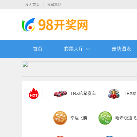
设为首页
|
收藏本站
首页
彩票大厅
走势图表
TRX哈希赛车
TRX
幸运飞艇
哈希极速飞