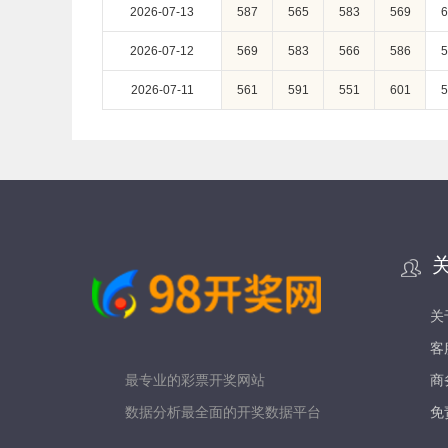
2026-07-13
587
565
583
569
6
2026-07-12
569
583
566
586
5
2026-07-11
561
591
551
601
5
关
客
最专业的彩票开奖网站
商
数据分析最全面的开奖数据平台
免