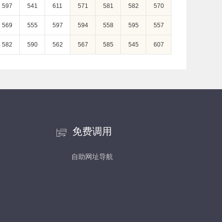
597
541
611
571
581
582
570
569
555
597
594
558
595
557
582
590
562
567
585
545
607
免费调用
自助网址导航