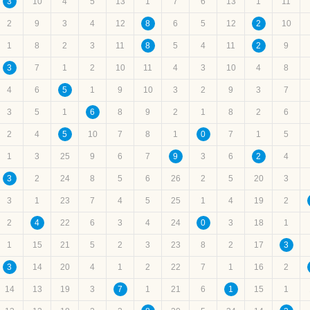
3
10
4
5
13
1
7
6
13
1
11
2
9
3
4
12
8
6
5
12
2
10
1
8
2
3
11
8
5
4
11
2
9
3
7
1
2
10
11
4
3
10
4
8
4
6
5
1
9
10
3
2
9
3
7
3
5
1
6
8
9
2
1
8
2
6
2
4
5
10
7
8
1
0
7
1
5
1
3
25
9
6
7
9
3
6
2
4
3
2
24
8
5
6
26
2
5
20
3
3
1
23
7
4
5
25
1
4
19
2
2
4
22
6
3
4
24
0
3
18
1
1
15
21
5
2
3
23
8
2
17
3
3
14
20
4
1
2
22
7
1
16
2
14
13
19
3
7
1
21
6
1
15
1