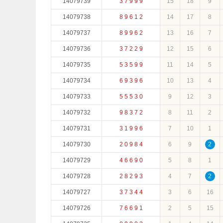
14079739
3
7
9
9
9
15
18
9
14079738
8
9
6
1
2
14
17
8
14079737
8
9
9
6
2
13
16
7
14079736
3
7
2
2
9
12
15
6
14079735
5
3
5
9
9
11
14
5
14079734
6
9
3
9
6
10
13
4
14079733
5
5
5
3
0
9
12
3
14079732
9
8
3
7
2
8
11
2
14079731
3
1
9
9
6
7
10
1
14079730
2
0
9
8
4
6
9
2
14079729
4
6
6
9
0
5
8
1
14079728
2
8
2
9
3
4
7
2
14079727
3
7
3
4
4
3
6
16
14079726
7
6
6
9
1
2
5
15