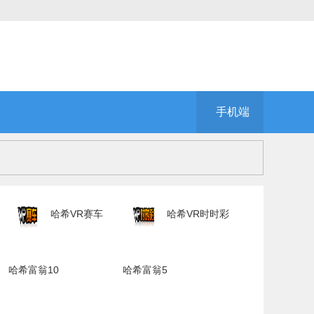
手机端
哈希VR赛车
哈希VR时时彩
哈希富翁10
哈希富翁5