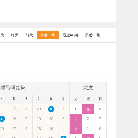
今天
昨天
前天
最近30期
最近60期
最近90期
五球号码走势
龙虎
4
5
6
7
8
9
龙
虎
和
1
19
8
20
8
3
1
虎
8
4
18
7
19
20
2
龙
2
7
10
17
6
18
19
1
龙
1
6