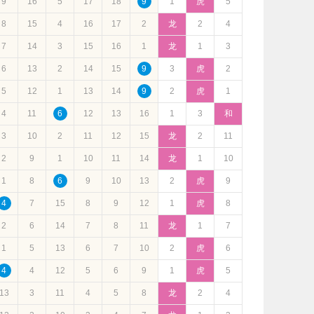
9
16
5
17
18
9
1
虎
5
8
15
4
16
17
2
龙
2
4
7
14
3
15
16
1
龙
1
3
6
13
2
14
15
9
3
虎
2
5
12
1
13
14
9
2
虎
1
4
11
6
12
13
16
1
3
和
3
10
2
11
12
15
龙
2
11
2
9
1
10
11
14
龙
1
10
1
8
6
9
10
13
2
虎
9
4
7
15
8
9
12
1
虎
8
2
6
14
7
8
11
龙
1
7
1
5
13
6
7
10
2
虎
6
4
4
12
5
6
9
1
虎
5
13
3
11
4
5
8
龙
2
4