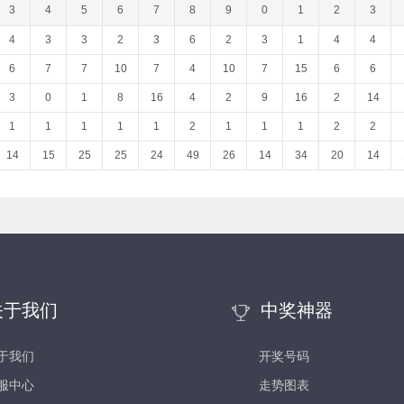
3
4
5
6
7
8
9
0
1
2
3
4
3
3
2
3
6
2
3
1
4
4
6
7
7
10
7
4
10
7
15
6
6
3
0
1
8
16
4
2
9
16
2
14
1
1
1
1
1
2
1
1
1
2
2
14
15
25
25
24
49
26
14
34
20
14
关于我们
中奖神器
于我们
开奖号码
服中心
走势图表