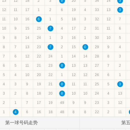
13
12
18
2
3
8
20
5
34
14
3
12
11
17
1
2
6
19
4
33
13
3
11
10
16
6
1
5
18
3
32
12
7
10
9
15
25
7
4
17
2
31
11
6
9
8
14
24
1
3
16
1
30
10
5
8
7
13
23
7
2
15
0
29
9
4
7
6
12
22
24
1
14
14
28
8
3
6
5
11
21
23
8
13
13
27
7
2
5
4
10
20
22
1
12
12
26
6
1
4
3
9
19
21
8
11
11
25
5
3
3
2
8
18
20
8
10
10
24
4
13
2
1
7
17
19
49
9
9
23
3
12
1
4
6
16
18
48
8
8
22
2
11
第一球号码走势
第