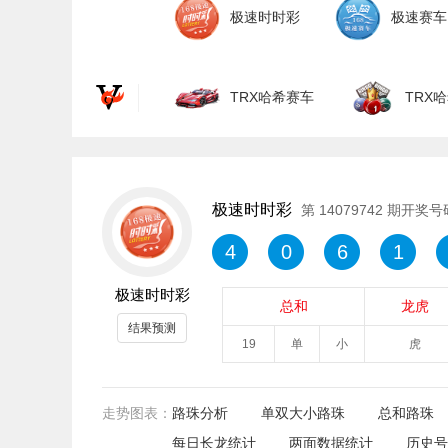
极速时时彩
极速赛车
TRX哈希赛车
TRX
极速时时彩
第
14079742
期开奖号
4
0
6
1
极速时时彩
总和
龙虎
结果预测
19
单
小
虎
走势图表：
路珠分析
单双大小路珠
总和路珠
每日长龙统计
两面数据统计
历史号