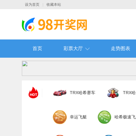
设为首页
|
收藏本站
首页
彩票大厅
走势图表
TRX哈希赛车
TRX
幸运飞艇
哈希极速飞