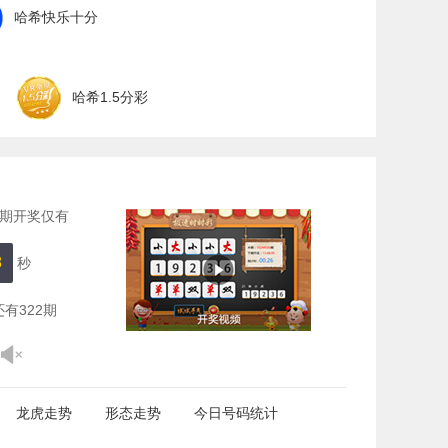
哈希快乐十分
哈希1.5分彩
期开奖仅有
7
秒
还有
322
期
龙虎走势
形态走势
今日号码统计