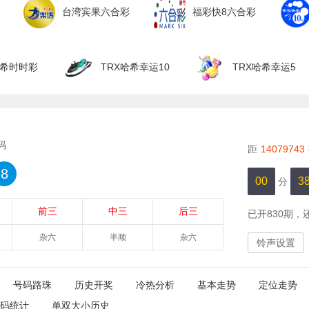
台湾宾果六合彩
福彩快8六合彩
哈希时时彩
TRX哈希幸运10
TRX哈希幸运5
码
距
14079743
8
00
3
分
前三
中三
后三
已开
830
期，
杂六
半顺
杂六
铃声设置
号码路珠
历史开奖
冷热分析
基本走势
定位走势
码统计
单双大小历史