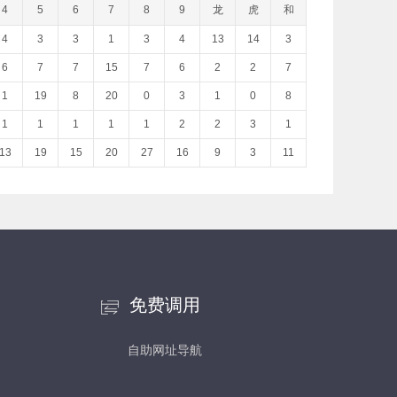
4
5
6
7
8
9
龙
虎
和
4
3
3
1
3
4
13
14
3
6
7
7
15
7
6
2
2
7
1
19
8
20
0
3
1
0
8
1
1
1
1
1
2
2
3
1
13
19
15
20
27
16
9
3
11
免费调用
自助网址导航