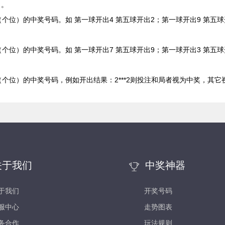
）。
位）的中奖号码。如 第一球开出4 第五球开出2；第一球开出9 第五球开
位）的中奖号码。如 第一球开出7 第五球开出9；第一球开出3 第五球开
个位）的中奖号码，例如开出结果：2***2则投注和局者视为中奖，其它
关于我们
中奖神器
于我们
开奖号码
服中心
走势图表
务合作
玩法规则