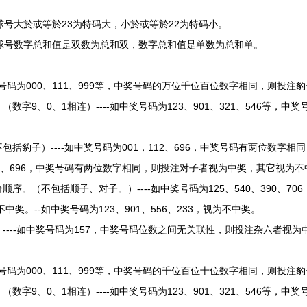
球号大於或等於23为特码大，小於或等於22为特码小。
的球号数字总和值是双数为总和双，数字总和值是单数为总和单。
奖号码为000、111、999等，中奖号码的万位千位百位数字相同，则投
字9、0、1相连）----如中奖号码为123、901、321、546等
括豹子）----如中奖号码为001，112、696，中奖号码有两位数字
12、696，中奖号码有两位数字相同，则投注对子者视为中奖，其它视为不
序。（不包括顺子、对子。）----如中奖号码为125、540、390、7
。--如中奖号码为123、901、556、233，视为不中奖。
---如中奖号码为157，中奖号码位数之间无关联性，则投注杂六者视
奖号码为000、111、999等，中奖号码的千位百位十位数字相同，则投
字9、0、1相连）----如中奖号码为123、901、321、546等