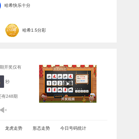
哈希快乐十分
哈希1.5分彩
期开奖仅有
1
秒
还有
248
期
龙虎走势
形态走势
今日号码统计