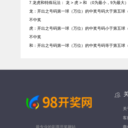
7.龙虎和特殊玩法： 龙 > 虎 > 和 （0为最小，9为最大
龙：
开出之号码第一球（万位）的中奖号码大于第五球（个
不中奖
虎：
开出之号码第一球（万位）的中奖号码小于第五球（个
不中奖
和：
开出之号码第一球（万位）的中奖号码等于第五球（
关
客
最专业的彩票开奖网站
商