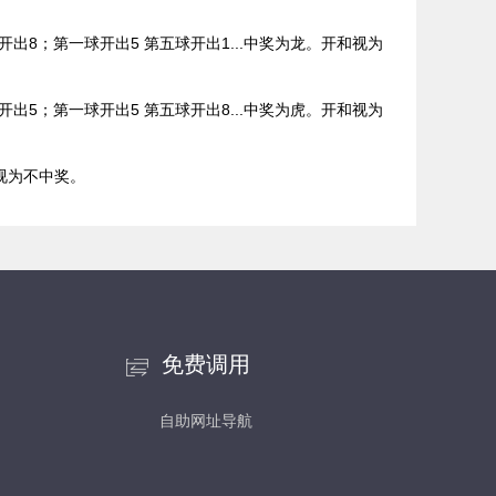
出8；第一球开出5 第五球开出1...中奖为龙。开和视为
出5；第一球开出5 第五球开出8...中奖为虎。开和视为
视为不中奖。
免费调用
自助网址导航