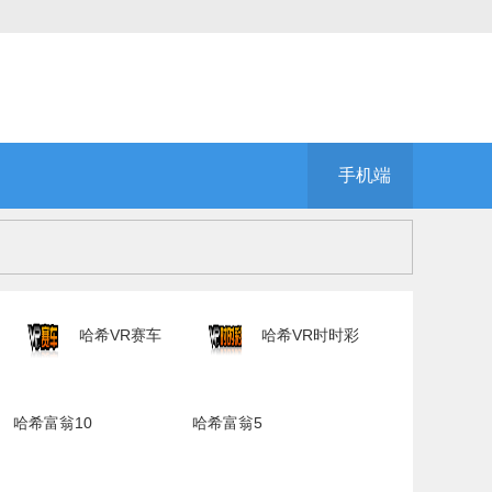
手机端
哈希VR赛车
哈希VR时时彩
哈希富翁10
哈希富翁5