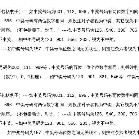
括豹子）----如中奖号码为001，112、696，中奖号码有两位数字
12、696，中奖号码有两位数字相同，则投注对子者视为中奖，其它视为不
序。（不包括顺子、对子。）----如中奖号码为125、540、390、7
。--如中奖号码为123、901、556、233，视为不中奖。
---如中奖号码为157，中奖号码位数之间无关联性，则投注杂六者视
奖号码为000、111、999等，中奖号码的百位十位个位数字相同，则投
字9、0、1相连）----如中奖号码为123、901、321、546等
括豹子）----如中奖号码为001，112、696，中奖号码有两位数字
12、696，中奖号码有两位数字相同，则投注对子者视为中奖，其它视为不
序。（不包括顺子、对子。）----如中奖号码为125、540、390、7
。--如中奖号码为123、901、556、233，视为不中奖。
---如中奖号码为157，中奖号码位数之间无关联性，则投注杂六者视