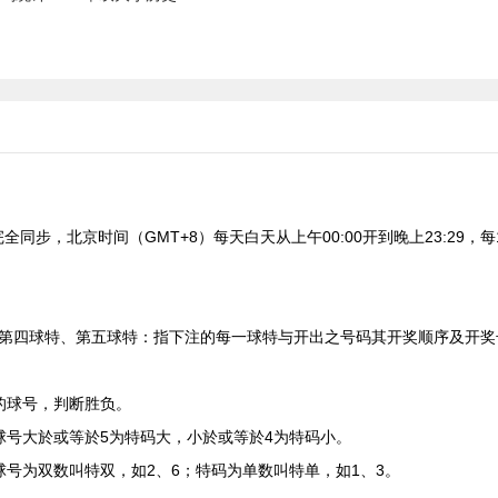
，北京时间（GMT+8）每天白天从上午00:00开到晚上23:29，每1
第四球特、第五球特：指下注的每一球特与开出之号码其开奖顺序及开奖
的球号，判断胜负。
球号大於或等於5为特码大，小於或等於4为特码小。
球号为双数叫特双，如2、6；特码为单数叫特单，如1、3。